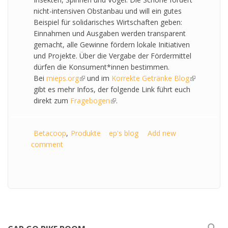
nicht-intensiven Obstanbau und will ein gutes
Beispiel für solidarisches Wirtschaften geben:
Einnahmen und Ausgaben werden transparent
gemacht, alle Gewinne fördern lokale Initiativen
und Projekte. Über die Vergabe der Fördermittel
dürfen die Konsument*innen bestimmen.
Bei
mieps.org
(link is external)
und im
Korrekte Getränke Blog
(link is
gibt es mehr Infos, der folgende Link führt euch
external)
direkt zum
Fragebogen
(link is external)
.
Betacoop
Produkte
ep's blog
Add new
comment