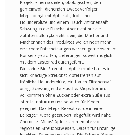
Projekt einen sozialen, ökologischen, dem
gemeinwohl dienenden Zweck verfolgen.
Mieps bringt mit Apfelsaft, fröhlicher
Holunderblüte und einem Hauch Zitronensaft
Schwung in die Flasche. Aber nicht nur die
Zutaten sollen „korrekt“ sein, die Macher und
Macherinnen des Produktes wollen noch mehr
erreichen: Entscheidungen werden gemeinsam im
Konsens getroffen, Lieferungen soweit möglich
mit dem Lastenrad durchgeführt.
Die kleine Bio-Streuobst-Apfelschorle hat es in
sich: Knackige Streuobst-Äpfel treffen auf
fröhliche Holunderblüte, ein Hauch Zitronensaft
bringt Schwung in die Flasche. Mieps kommt
vollkommen ohne Zucker oder extra Süße aus,
ist mild, naturtrüb und so auch für Kinder
geeignet. Das Mieps-Rezept wurde in einer
Leipziger Küche gezaubert, abgefüllt wird nahe
Chemnitz. Mieps' Äpfel stammen alle von
regionalen Streuobstwiesen, Oasen für unzählige
Insekten, Spinnen und Vögel. Die Schorle fördert